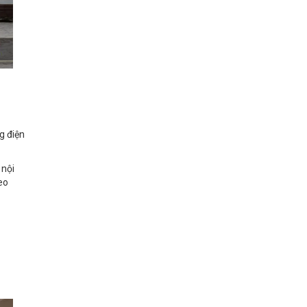
g điện
 nội
eo