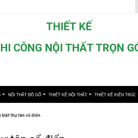
THIẾT KẾ
HI CÔNG NỘI THẤT TRỌN G
G
NỘI THẤT ĐỒ GỖ
THIẾT KẾ NỘI THẤT
THIẾT KẾ KIẾN TRÚC
biệt thự tân cổ điển