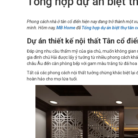
Tổng hợp dự án biệt th
Phong cách nhà ở tân cổ điển hiện nay đang trở thành một x
mình. Hôm nay,
MB Home
đã
Tổng hợp dự án biệt thự tân c
Dự án thiết kế nội thất Tân cổ đi
Đáp ứng nhu cầu thẩm mỹ của gia chủ, muốn không gian rộ
gia đình chú Hải được lấy ý tưởng từ nhiều phong cách kh
châu Âu đến căn phòng bếp với gam màu trắng từ đá hoa c
Tất cả các phong cách nội thất tưởng chừng khác biệt lại 
hoàn hảo cho mọi lứa tuổi.