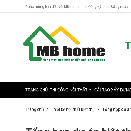
Chào mừng bạn đến với MBhome
Đăng ký
Đăng nhập
T
TRANG CHỦ
THI CÔNG NỘI THẤT
CẢI TẠO XÂY DỰN
Trang chủ /
Thiết kế nội thất biệt thự
/
Tổng hợp dự án 