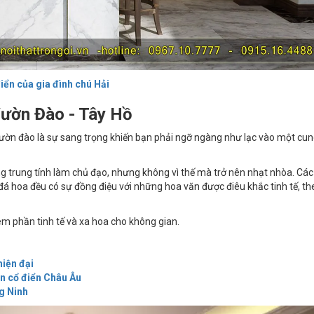
điển của gia đình chú Hải
 Vườn Đào - Tây Hồ
 vườn đào là sự sang trọng khiến bạn phải ngỡ ngàng như lạc vào một cun
g trung tính làm chủ đạo, nhưng không vì thế mà trở nên nhạt nhòa. Các
đá hoa đều có sự đồng điệu với những hoa văn được điêu khắc tinh tế, th
m phần tinh tế và xa hoa cho không gian.
hiện đại
ân cổ điển Châu Âu
ng Ninh