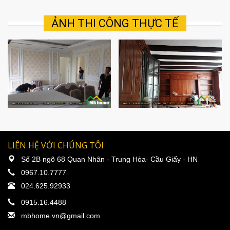
ẢNH THI CÔNG THỰC TẾ
LIÊN HỆ VỚI CHÚNG TÔI
Số 2B ngõ 68 Quan Nhân - Trung Hòa- Cầu Giấy - HN
0967.10.7777
024.625.92933
0915.16.4488
mbhome.vn@gmail.com