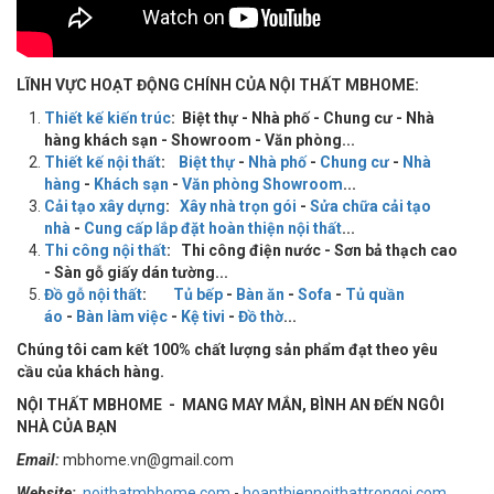
LĨNH VỰC HOẠT ĐỘNG CHÍNH CỦA NỘI THẤT MBHOME:
Thiết kế kiến trúc
: Biệt thự - Nhà phố - Chung cư - Nhà
hàng khách sạn - Showroom - Văn phòng...
Thiết kế nội thất
:
Biệt thự
-
Nhà phố
-
Chung cư
-
Nhà
hàng
-
Khách sạn
-
Văn phòng Showroom
...
Cải tạo xây dựng
:
Xây nhà trọn gói
-
Sửa chữa cải tạo
nhà
-
Cung cấp lắp đặt hoàn thiện nội thất
...
Thi công nội thất
: Thi công điện nước - Sơn bả thạch cao
- Sàn gỗ giấy dán tường...
Đồ gỗ nội thất
:
Tủ bếp
-
Bàn ăn
-
Sofa
-
Tủ quần
áo
-
Bàn làm việc
-
Kệ tivi
-
Đồ thờ
...
Chúng tôi cam kết 100% chất lượng sản phẩm đạt theo yêu
cầu của khách hàng.
NỘI THẤT MBHOME - MANG MAY MẮN, BÌNH AN ĐẾN NGÔI
NHÀ CỦA BẠN
Email:
mbhome.vn@gmail.com
Website:
noithatmbhome.com
-
hoanthiennoithattrongoi.com