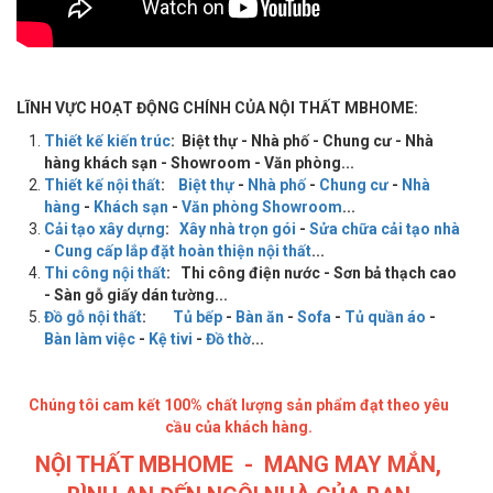
LĨNH VỰC HOẠT ĐỘNG CHÍNH CỦA NỘI THẤT MBHOME:
Thiết kế kiến trúc
: Biệt thự - Nhà phố - Chung cư - Nhà
hàng khách sạn - Showroom - Văn phòng...
Thiết kế nội thất
:
Biệt thự
-
Nhà phố
-
Chung cư
-
Nhà
hàng
-
Khách sạn
-
Văn phòng Showroom
...
Cải tạo xây dựng
:
Xây nhà trọn gói
-
Sửa chữa cải tạo nhà
-
Cung cấp lắp đặt hoàn thiện nội thất
...
Thi công nội thất
: Thi công điện nước - Sơn bả thạch cao
- Sàn gỗ giấy dán tường...
Đồ gỗ nội thất
:
Tủ bếp
-
Bàn ăn
-
Sofa
-
Tủ quần áo
-
Bàn làm việc
-
Kệ tivi
-
Đồ thờ
...
Chúng tôi cam kết 100% chất lượng sản phẩm đạt theo yêu
cầu của khách hàng.
NỘI THẤT MBHOME - MANG MAY MẮN,